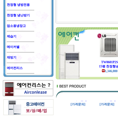
천정형 냉방전용
천정형 냉난방기
업소용냉장고
제습기
메이커별
재빙기
TW0601P2S
15평 천정형냉
에어컨리스
1,346,000