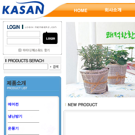
에어컨
냉난방기
온풍기