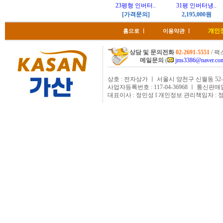
23평형 인버터..
31평 인버터냉..
[가격문의]
2,195,000원
개인
홈으로
ㅣ
이용약관
ㅣ
상담 및 문의전화
02-2691-5551
/ 팩스
메일문의
(
jms3386@naver.co
상호 : 전자상가 ㅣ 서울시 양천구 신월동 52-
사업자등록번호 : 117-04-36968 ㅣ 통신판매
대표이사 : 정민성 l 개인정보 관리책임자 : 