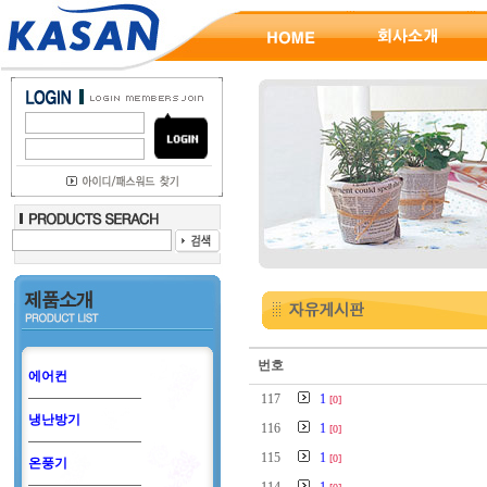
번호
에어컨
117
1
[0]
냉난방기
116
1
[0]
115
1
[0]
온풍기