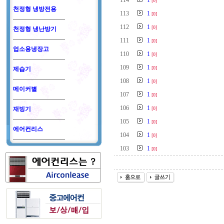
114
1
[0]
천정형 냉방전용
113
1
[0]
112
1
[0]
천정형 냉난방기
111
1
[0]
업소용냉장고
110
1
[0]
109
1
[0]
제습기
108
1
[0]
메이커별
107
1
[0]
106
1
재빙기
[0]
105
1
[0]
에어컨리스
104
1
[0]
103
1
[0]