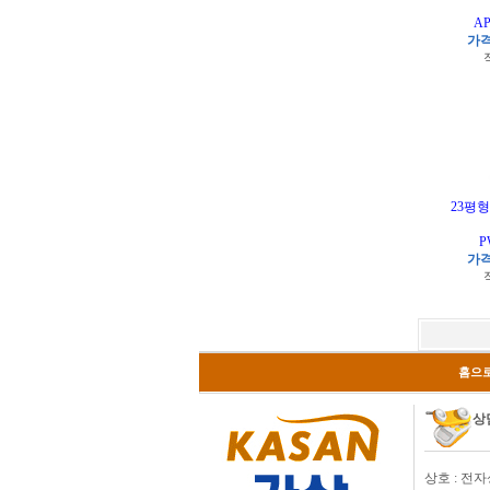
AP
가격
23평
P
가격
홈으
상
상호 : 전자