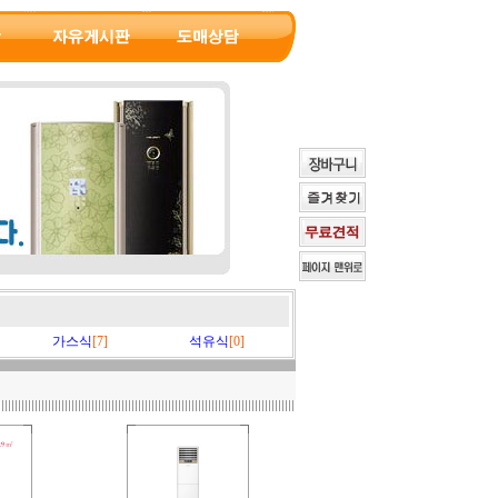
가스식
[7]
석유식
[0]