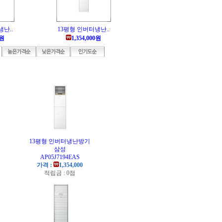
난..
13평형 인버터냉난..
0원
1,354,000원
기
13평형 인버터냉난방기
삼성
AP05J7194EAS
가격 :
1,354,000
적립금 : 0점