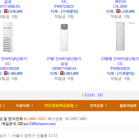
삼성
LG
캐리어
07J7194EAS
PW0721R2S
CX-285F
 :
1,630,000
가격 : [가격문의]
가격 :
1,320,000
적립금 : 0점
적립금 : 0점
적립금 : 0점
형 인버터냉난방기
23평 인버터냉난방기
23평형 인버터냉난방
LG
삼성
LG
W0831R2SR
AP08J7194EAS
PW0831R2S
 :
1,506,000
가격 :
1,803,000
가격 : [가격문의]
적립금 : 0점
적립금 : 0점
적립금 : 0점
1
[2]
[3]
..
[3]
개인정보취급방침
로
ㅣ
이용약관
ㅣ
ㅣ
견적요청
ㅣ
질문과답변
담 및 문의전화
02-2691-5551
/ 팩스번호 : 02-2697-5685
메일문의
(
jms3386@naver.com
)
상가 ㅣ 서울시 양천구 신월동 52-13