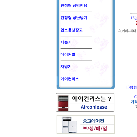
천정형 냉방전용
천정형 냉난방기
13
업소용냉장고
제습기
메이커별
재빙기
에어컨리스
13평
C
가격