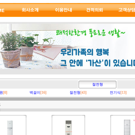
절전형
원
[0]
벽걸이
[16]
절전형
[43]
전기식
[13]
트