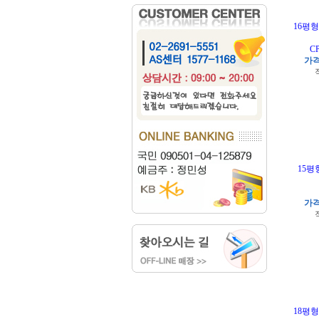
16평
C
가격
15평
가격
18평