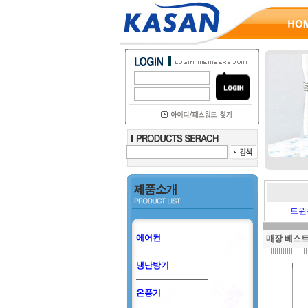
트윈
에어컨
매장 베스
냉난방기
온풍기