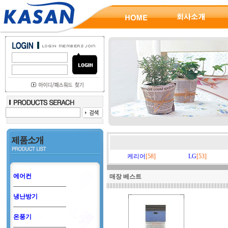
케리어
[58]
LG
[53]
에어컨
매장 베스트
냉난방기
온풍기