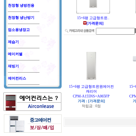
천정형 냉방전용
천정형 냉난방기
15+6평 고급형트윈..
[가격문의]
업소용냉장고
제습기
메이커별
재빙기
에어컨리스
15+6평 고급형트윈원에어컨
15
캐리어
CPM-A155NS+A065FP
CPM
가격 : [가격문의]
가
적립금 : 0점