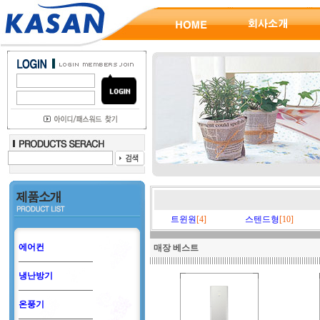
트윈원
[4]
스텐드형
[10]
에어컨
매장 베스트
냉난방기
온풍기