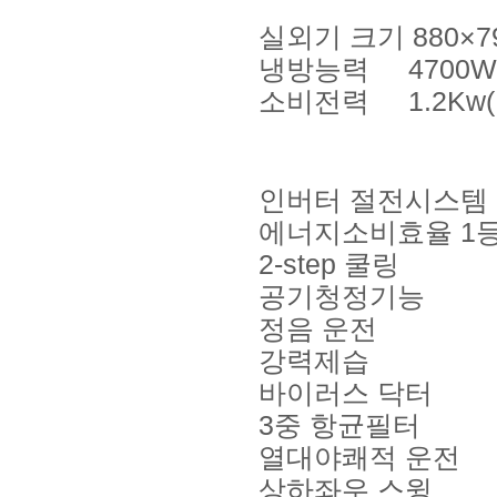
실외기 크기 880×7
냉방능력 4700
소비전력 1.2Kw(냉방
인버터 절전시스템
에너지소비효율 1
2-step 쿨링
공기청정기능
정음 운전
강력제습
바이러스 닥터
3중 항균필터
열대야쾌적 운전
상하좌우 스윙