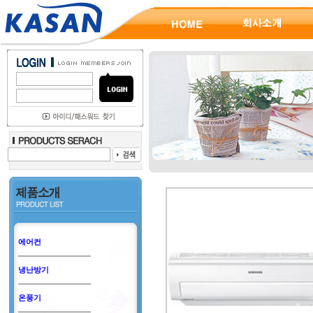
에어컨
냉난방기
온풍기