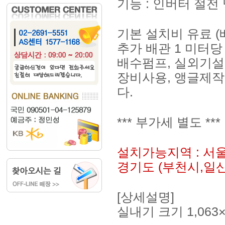
기능 : 인버터 절전
기본 설치비 유료 (
추가 배관 1 미터당 (
배수펌프, 실외기설
장비사용, 앵글제작
다.
*** 부가세 별도 ***
설치가능지역 : 서
경기도 (부천시,일
[상세설명]
실내기 크기 1,063×